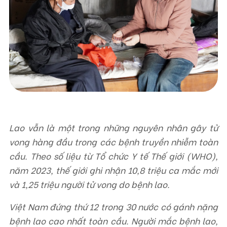
Liên hệ
TRUNG TÂM HỖ TRỢ SÁNG KIẾN PHÁT TRIỂN CỘNG ĐỒNG
Số 9, ngõ 165/30 Thái Hà, phường Đống Đa, thành phố Hà Nội, Việt Nam
Điện thoại: +84-24-3572 0689
Fax: +84-24-3572 0689
Email: scdi@scdi.org.vn
Lao vẫn là một trong những nguyên nhân gây tử
vong hàng đầu trong các bệnh truyền nhiễm toàn
cầu. Theo số liệu từ Tổ chức Y tế Thế giới (WHO),
năm 2023, thế giới ghi nhận 10,8 triệu ca mắc mới
và 1,25 triệu người tử vong do bệnh lao.
Việt Nam đứng thứ 12 trong 30 nước có gánh nặng
bệnh lao cao nhất toàn cầu. Người mắc bệnh lao,