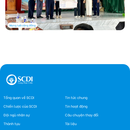
24/03/2026
Mạng lưới cộng đồng
Tổng quan về SCDI
Tin tức chung
Chiến lược của SCDI
Tin hoạt động
Đội ngũ nhân sự
Câu chuyện thay đổi
Thành tựu
Tài liệu