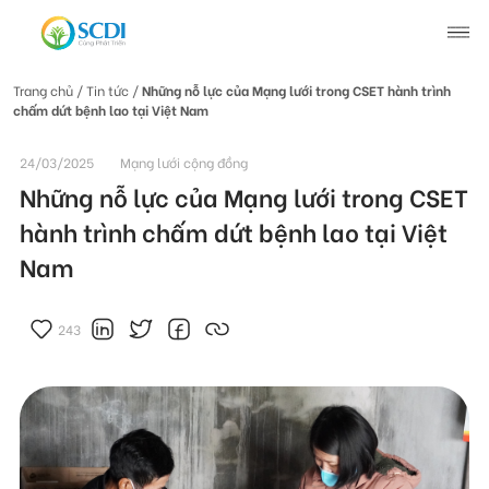
Trang chủ
/ Tin tức /
Những nỗ lực của Mạng lưới trong CSET hành trình
chấm dứt bệnh lao tại Việt Nam
Giới thiệu về SCDI
24/03/2025
Mạng lưới cộng đồng
Hoạt động của SCDI
Những nỗ lực của Mạng lưới trong CSET
hành trình chấm dứt bệnh lao tại Việt
Tin tức
Nam
Tin tức chung
Câu chuyện thay đổi
243
Tin hoạt động
Tuyển dụng
Tài liệu