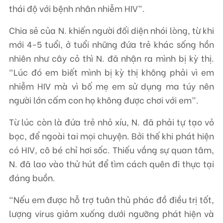
thái độ với bệnh nhân nhiễm HIV”.
Chia sẻ của N. khiến người đối diện nhói lòng, từ khi
mới 4-5 tuổi, ở tuổi những đứa trẻ khác sống hồn
nhiên như cây cỏ thì N. đã nhận ra mình bị kỳ thị.
“Lúc đó em biết mình bị kỳ thị không phải vì em
nhiễm HIV mà vì bố mẹ em sử dụng ma túy nên
người lớn cấm con họ không được chơi với em”.
Từ lúc còn là đứa trẻ nhỏ xíu, N. đã phải tự tạo vỏ
bọc, để ngoài tai mọi chuyện. Bởi thế khi phát hiện
có HIV, cô bé chỉ hơi sốc. Thiếu vắng sự quan tâm,
N. đã lao vào thử hút để tìm cách quên đi thực tại
đáng buồn.
“Nếu em được hỗ trợ tuân thủ phác đồ điều trị tốt,
lượng virus giảm xuống dưới ngưỡng phát hiện và