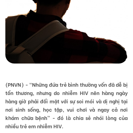
Liên hệ
TRUNG TÂM HỖ TRỢ SÁNG KIẾN PHÁT TRIỂN CỘNG ĐỒNG
Số 9, ngõ 165/30 Thái Hà, phường Đống Đa, thành phố Hà Nội, Việt Nam
Điện thoại: +84-24-3572 0689
Fax: +84-24-3572 0689
Email: scdi@scdi.org.vn
(PNVN) - “Những đứa trẻ bình thường vốn đã dễ bị
tổn thương, nhưng do nhiễm HIV nên hàng ngày
hàng giờ phải đối mặt với sự soi mói và dị nghị tại
nơi sinh sống, học tập, vui chơi và ngay cả nơi
khám chữa bệnh” - đó là chia sẻ nhói lòng của
nhiều trẻ em nhiễm HIV.