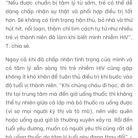
“Nếu được chuẩn bị tâm lý từ sớm, trẻ có thể dễ
dàng chấp nhận sự thật và phối hợp điều trị tốt
hơn. Sẽ không có tình trạng hận thù, bỏ nhà và thử
hút hít, nổi loạn, thậm chí tìm cách tự tử như nhiều
trẻ vị thành niên đã làm khi biết mình nhiễm HIV”,
T. chia sẻ.
Ngay cả khi đã chấp nhận tình trạng của mình và
có tâm lý sẵn sàng thì trẻ nhiễm HIV cũng gặp
không ít khó khăn để tuân thủ điều trị khi bước vào
độ tuổi vị thành niên. “Khi chúng cháu đi học, đi ôn
thi tại trung tâm mà đến giờ uống thuốc thì không
thể tự nhiên giữa cả lớp mà bỏ thuốc ra uống được
(vì sợ mọi người kỳ thị và tò mò), nên việc quên
hoặc uống quá giờ là thường xuyên xảy ra. Rồi đến
tuổi yêu đương, muốn có người yêu thì cũng rất dễ
bỏ uống thuốc do tâm lý tuổi này đang thay đổi” -