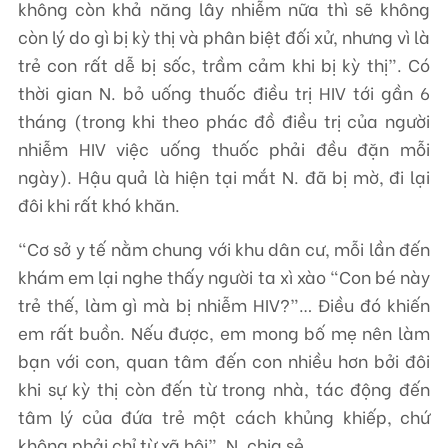
không còn khả năng lây nhiễm nữa thì sẽ không
còn lý do gì bị kỳ thị và phân biệt đối xử, nhưng vì là
trẻ con rất dễ bị sốc, trầm cảm khi bị kỳ thị”. Có
thời gian N. bỏ uống thuốc điều trị HIV tới gần 6
tháng (trong khi theo phác đồ điều trị của người
nhiễm HIV việc uống thuốc phải đều đặn mỗi
ngày). Hậu quả là hiện tại mắt N. đã bị mờ, đi lại
đôi khi rất khó khăn.
“Cơ sở y tế nằm chung với khu dân cư, mỗi lần đến
khám em lại nghe thấy người ta xì xào “Con bé này
trẻ thế, làm gì mà bị nhiễm HIV?”… Điều đó khiến
em rất buồn. Nếu được, em mong bố mẹ nên làm
bạn với con, quan tâm đến con nhiều hơn bởi đôi
khi sự kỳ thị còn đến từ trong nhà, tác động đến
tâm lý của đứa trẻ một cách khủng khiếp, chứ
không phải chỉ từ xã hội”, N. chia sẻ.