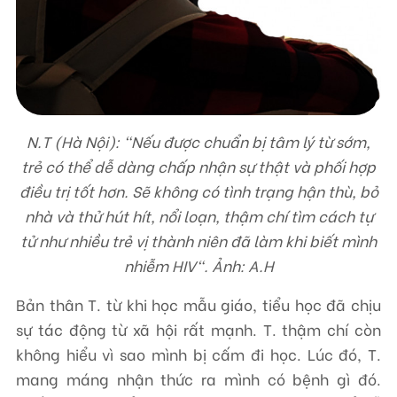
N.T (Hà Nội): "Nếu được chuẩn bị tâm lý từ sớm,
trẻ có thể dễ dàng chấp nhận sự thật và phối hợp
điều trị tốt hơn. Sẽ không có tình trạng hận thù, bỏ
nhà và thử hút hít, nổi loạn, thậm chí tìm cách tự
tử như nhiều trẻ vị thành niên đã làm khi biết mình
nhiễm HIV". Ảnh: A.H
Bản thân T. từ khi học mẫu giáo, tiểu học đã chịu
sự tác động từ xã hội rất mạnh. T. thậm chí còn
không hiểu vì sao mình bị cấm đi học. Lúc đó, T.
mang máng nhận thức ra mình có bệnh gì đó.