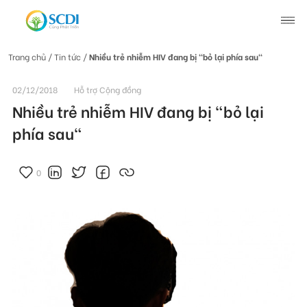
Trang chủ
/ Tin tức /
Nhiều trẻ nhiễm HIV đang bị "bỏ lại phía sau"
Giới thiệu về SCDI
02/12/2018
Hỗ trợ Cộng đồng
Nhiều trẻ nhiễm HIV đang bị "bỏ lại
Hoạt động của SCDI
phía sau"
Tin tức
0
Tin tức chung
Câu chuyện thay đổi
Tin hoạt động
Tuyển dụng
Tài liệu