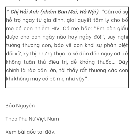
* Chị Hải Anh (nhóm Ban Mai, Hà Nội)
: "Cần có sự
hỗ trợ ngay từ gia đình, giải quyết tâm lý cho bố
mẹ có con nhiễm HIV. Có mẹ bảo: “Em còn giấu
được cho con ngày nào hay ngày đó!”, suy nghĩ
tưởng thương con, bảo vệ con khỏi sự phân biệt
đối xử, kỳ thị nhưng thực ra sẽ dẫn đến nguy cơ trẻ
không tuân thủ điều trị, dễ kháng thuốc… Đây
chính là rào cản lớn, tôi thấy rất thương các con
khi không may có bố mẹ như vậy".
Bảo Nguyên
Theo Phụ Nữ Việt Nam
Xem bài gốc tại
đây
.