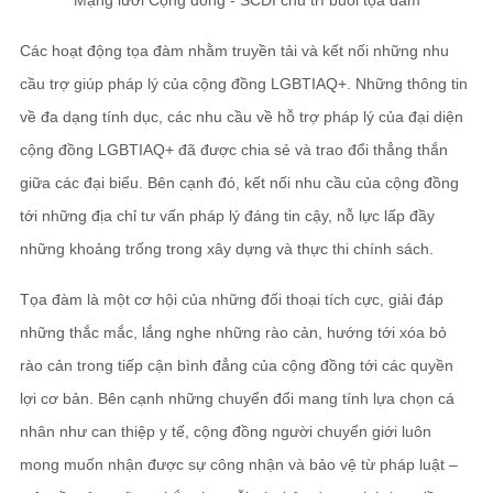
Mạng lưới Cộng đồng - SCDI chủ trì buổi tọa đàm
Các hoạt động tọa đàm nhằm truyền tải và kết nối những nhu
cầu trợ giúp pháp lý của cộng đồng LGBTIAQ+. Những thông tin
về đa dạng tính dục, các nhu cầu về hỗ trợ pháp lý của đại diện
cộng đồng LGBTIAQ+ đã được chia sẻ và trao đổi thẳng thắn
giữa các đại biểu. Bên cạnh đó, kết nối nhu cầu của cộng đồng
tới những địa chỉ tư vấn pháp lý đáng tin cậy, nỗ lực lấp đầy
những khoảng trống trong xây dựng và thực thi chính sách.
Tọa đàm là một cơ hội của những đối thoại tích cực, giải đáp
những thắc mắc, lắng nghe những rào cản, hướng tới xóa bỏ
rào cản trong tiếp cận bình đẳng của cộng đồng tới các quyền
lợi cơ bản.
Bên cạnh những chuyển đổi mang tính lựa chọn cá
nhân như can thiệp y tế, cộng đồng người chuyển giới luôn
mong muốn nhận được sự công nhận và bảo vệ từ pháp luật –