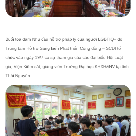
Liên hệ
TRUNG TÂM HỖ TRỢ SÁNG KIẾN PHÁT TRIỂN CỘNG ĐỒNG
Buổi tọa đàm Nhu cầu hỗ trợ pháp lý của người LGBTIQ+ do
Số 9, ngõ 165/30 Thái Hà, phường Đống Đa, thành phố Hà Nội, Việt Nam
Trung tâm Hỗ trợ Sáng kiến Phát triển Cộng đồng – SCDI tổ
Điện thoại: +84-24-3572 0689
chức vào ngày 19/7 có sự tham gia của các đại biểu Hội Luật
Fax: +84-24-3572 0689
gia, Viện Kiểm sát, giảng viên Trường Đại học KHXH&NV tại tỉnh
Email: scdi@scdi.org.vn
Thái Nguyên.