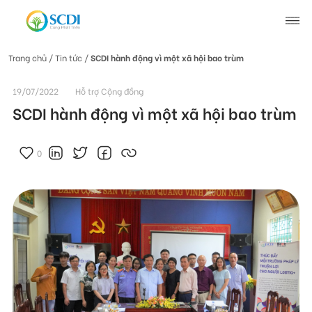
Trang chủ
/ Tin tức /
SCDI hành động vì một xã hội bao trùm
Giới thiệu về SCDI
19/07/2022
Hỗ trợ Cộng đồng
SCDI hành động vì một xã hội bao trùm
Hoạt động của SCDI
0
Tin tức
Tin tức chung
Câu chuyện thay đổi
Tin hoạt động
Tuyển dụng
Tài liệu