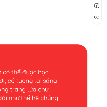
 có thể được học
ơi, có tương lai sáng
ồng trang lứa chứ
dài như thế hệ chúng