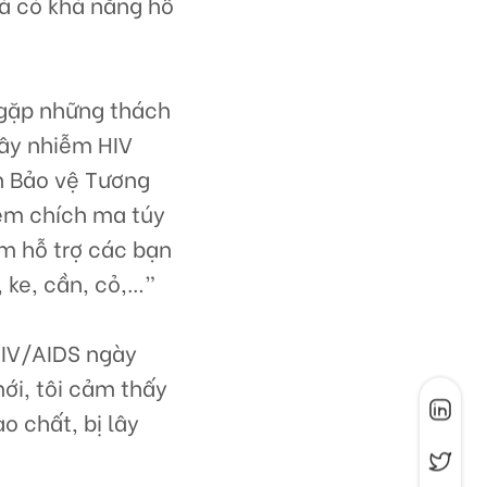
và có khả năng hỗ
 gặp những thách
lây nhiễm HIV
n Bảo vệ Tương
iêm chích ma túy
m hỗ trợ các bạn
 ke, cần, cỏ,…”
 HIV/AIDS ngày
ới, tôi cảm thấy
o chất, bị lây