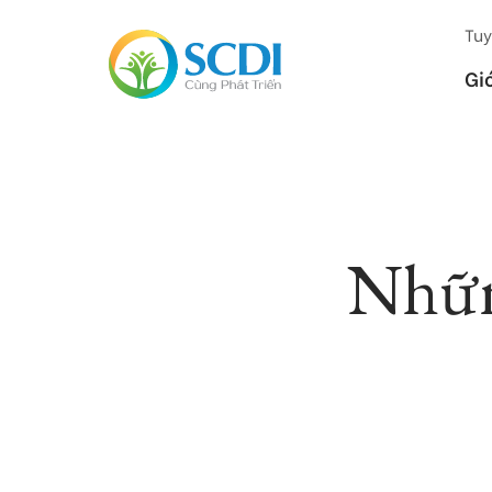
Tuy
Gi
Những