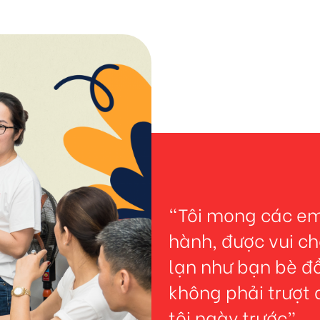
"Tôi mong các em
hành, được vui ch
lạn như bạn bè đ
không phải trượt 
tôi ngày trước”