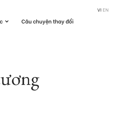
VI
EN
ức
Câu chuyện thay đổi
 tương