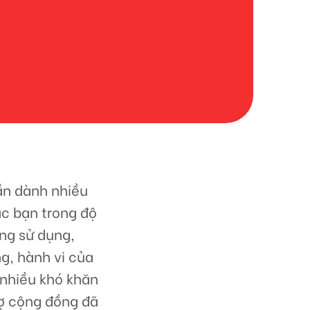
ần dành nhiều
ác bạn trong độ
ờng sử dụng,
g, hành vi của
 nhiều khó khăn
ợ cộng đồng đã