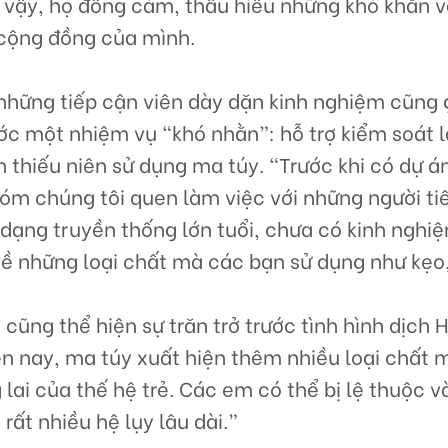
i vậy, họ đồng cảm, thấu hiểu những khó khăn 
 cộng đồng của mình.
 những tiếp cận viên dày dặn kinh nghiệm cũng
ước một nhiệm vụ “khó nhằn”: hỗ trợ kiểm soát 
 thiếu niên sử dụng ma túy. “Trước khi có dự á
nhóm chúng tôi quen làm việc với những người t
dạng truyền thống lớn tuổi, chưa có kinh nghiệ
về những loại chất mà các bạn sử dụng như kẹo,
 cũng thể hiện sự trăn trở trước tình hình dịch
n nay, ma túy xuất hiện thêm nhiều loại chất m
 lai của thế hệ trẻ. Các em có thể bị lệ thuộc và
rất nhiều hệ lụy lâu dài.”