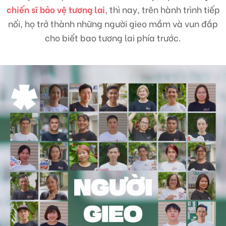
chiến sĩ bảo vệ tương lai
, thì nay, trên hành trình tiếp
Liên hệ
nối, họ trở thành những người gieo mầm và vun đắp
cho biết bao tương lai phía trước.
TRUNG TÂM HỖ TRỢ SÁNG KIẾN PHÁT TRIỂN CỘNG ĐỒNG
Số 9, ngõ 165/30 Thái Hà, phường Đống Đa, thành phố Hà Nội, Việt Nam
Điện thoại: +84-24-3572 0689
Fax: +84-24-3572 0689
Email: scdi@scdi.org.vn