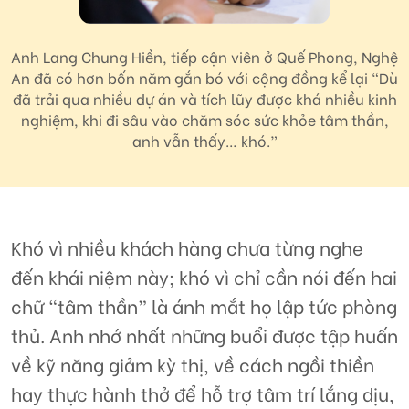
Anh Lang Chung Hiền, tiếp cận viên ở Quế Phong, Nghệ
An đã có hơn bốn năm gắn bó với cộng đồng kể lại “Dù
đã trải qua nhiều dự án và tích lũy được khá nhiều kinh
nghiệm, khi đi sâu vào chăm sóc sức khỏe tâm thần,
anh vẫn thấy… khó.”
Khó vì nhiều khách hàng chưa từng nghe
đến khái niệm này; khó vì chỉ cần nói đến hai
chữ “tâm thần” là ánh mắt họ lập tức phòng
thủ. Anh nhớ nhất những buổi được tập huấn
về kỹ năng giảm kỳ thị, về cách ngồi thiền
hay thực hành thở để hỗ trợ tâm trí lắng dịu,