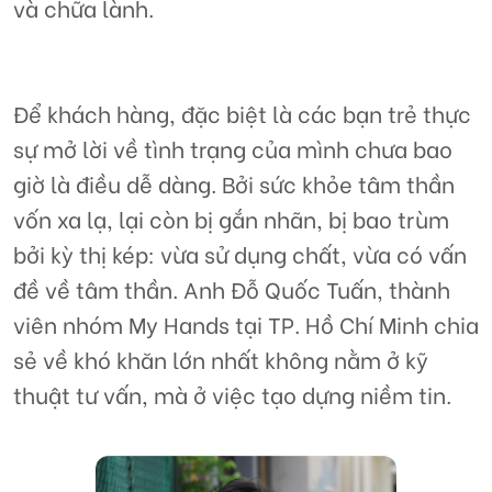
và chữa lành.
Để khách hàng, đặc biệt là các bạn trẻ thực
sự mở lời về tình trạng của mình chưa bao
giờ là điều dễ dàng. Bởi sức khỏe tâm thần
vốn xa lạ, lại còn bị gắn nhãn, bị bao trùm
bởi kỳ thị kép: vừa sử dụng chất, vừa có vấn
đề về tâm thần. Anh Đỗ Quốc Tuấn, thành
viên nhóm My Hands tại TP. Hồ Chí Minh chia
sẻ về khó khăn lớn nhất không nằm ở kỹ
thuật tư vấn, mà ở việc tạo dựng niềm tin.