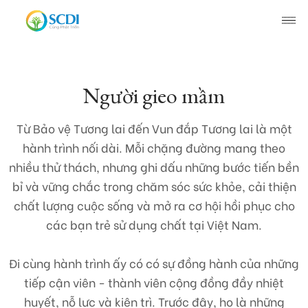
Giới thiệu về SCDI
Người gieo mầm
Hoạt động của SCDI
Từ Bảo vệ Tương lai đến Vun đắp Tương lai là một
hành trình nối dài. Mỗi chặng đường mang theo
Tin tức
nhiều thử thách, nhưng ghi dấu những bước tiến bền
bỉ và vững chắc trong chăm sóc sức khỏe, cải thiện
Tin tức chung
Câu chuyện thay đổi
chất lượng cuộc sống và mở ra cơ hội hồi phục cho
Tin hoạt động
các bạn trẻ sử dụng chất tại Việt Nam.
Đi cùng hành trình ấy có có sự đồng hành của những
Tuyển dụng
tiếp cận viên - thành viên cộng đồng đầy nhiệt
Tài liệu
huyết, nỗ lực và kiên trì. Trước đây, họ là
những