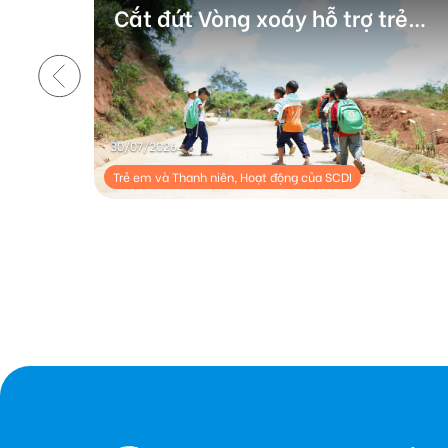
 của
Cắt đứt Vòng xoáy hỗ trợ trẻ
 Nam
đến trường
30/07/2026
Trẻ em và Thanh niên, Hoạt động của SCDI