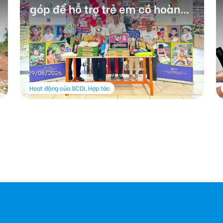
góp để hỗ trợ trẻ em có hoàn
cảnh khó khăn
29/06/2026
Hoạt động của SCDI, Hợp tác