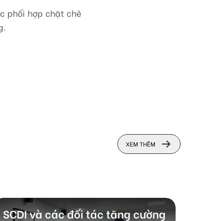
ục phối hợp chặt chẽ
g.
XEM THÊM
SCDI và các đối tác tăng cường
SCDI