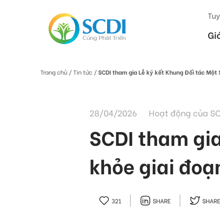
Tuy
Gi
Trang chủ
/ Tin tức /
SCDI tham gia Lễ ký kết Khung Đối tác Một
28/04/2026
Hoạt động của S
SCDI tham gia
khỏe giai đo
321
SHARE
SHAR