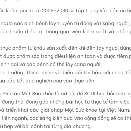
ức khỏe giai đoạn 2026-2030 sẽ tập trung vào các ưu ti
ngừa các dịch bệnh lây truyền từ động vật sang người
 của thuốc điều trị thông qua việc kiểm soát và phò
thực phẩm từ khâu sản xuất đến khi đến tay người dùn
 được chăm sóc trong điều kiện an toàn và được tiêm 
ệnh dại và các bệnh có thể lây sang người;
ôi trường, thiên nhiên và biến đổi khí hậu với công 
ưa các kết quả nghiên cứu vào thực tiễn.
 Đối tác Một Sức khỏe là cơ hội để SCDI học hỏi kinh n
, đồng thời đóng góp những bài học từ thực tế làm việ
và triển khai các giải pháp Một Sức khỏe tại Việt Nam
i liên ngành, các sáng kiến dựa vào cộng đồng sẽ có th
ù hợp với bối cảnh tại từng địa phương.