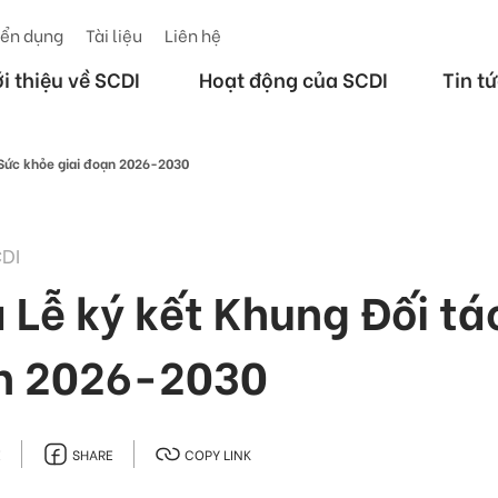
ển dụng
Tài liệu
Liên hệ
ới thiệu về SCDI
Hoạt động của SCDI
Tin t
 Sức khỏe giai đoạn 2026-2030
CDI
 Lễ ký kết Khung Đối tá
ạn 2026-2030
E
SHARE
COPY LINK