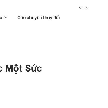
VI
EN
ức
Câu chuyện thay đổi
c Một Sức