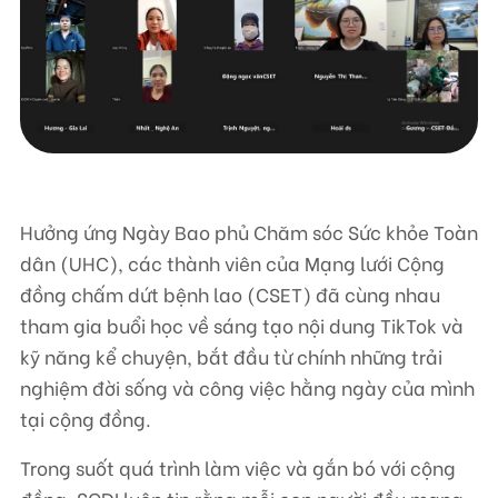
Liên hệ
TRUNG TÂM HỖ TRỢ SÁNG KIẾN PHÁT TRIỂN CỘNG ĐỒNG
Số 9, ngõ 165/30 Thái Hà, phường Đống Đa, thành phố Hà Nội, Việt Nam
Điện thoại: +84-24-3572 0689
Hưởng ứng Ngày Bao phủ Chăm sóc Sức khỏe Toàn
Fax: +84-24-3572 0689
dân (UHC), các thành viên của Mạng lưới Cộng
Email: scdi@scdi.org.vn
đồng chấm dứt bệnh lao (CSET) đã cùng nhau
tham gia buổi học về sáng tạo nội dung TikTok và
kỹ năng kể chuyện, bắt đầu từ chính những trải
nghiệm đời sống và công việc hằng ngày của mình
tại cộng đồng.
Trong suốt quá trình làm việc và gắn bó với cộng