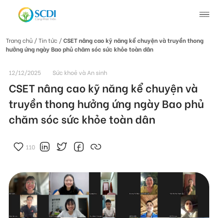
Trang chủ
/ Tin tức /
CSET nâng cao kỹ năng kể chuyện và truyền thong
hưởng ứng ngày Bao phủ chăm sóc sức khỏe toàn dân
Giới thiệu về SCDI
12/12/2025
Sức khoẻ và An sinh
Hoạt động của SCDI
CSET nâng cao kỹ năng kể chuyện và
truyền thong hưởng ứng ngày Bao phủ
Tin tức
chăm sóc sức khỏe toàn dân
Tin tức chung
Câu chuyện thay đổi
110
Tin hoạt động
Tuyển dụng
Tài liệu