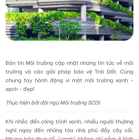
Liên hệ
TRUNG TÂM HỖ TRỢ SÁNG KIẾN PHÁT TRIỂN CỘNG ĐỒNG
Số 9, ngõ 165/30 Thái Hà, phường Đống Đa, thành phố Hà Nội, Việt Nam
Điện thoại: +84-24-3572 0689
Bản tin Môi trường cập nhật những tin tức về môi
Fax: +84-24-3572 0689
trường và các giải pháp bảo vệ Trái Đất. Cùng
Email: scdi@scdi.org.vn
chung tay hành động vì một môi trường xanh -
sạch - đẹp!
Thực hiện bởi đội ngũ Môi trường SCDI.
Khi nhắc đến công trình xanh, nhiều người thường
nghĩ ngay đến những tòa nhà phủ đầy cây cối.
Nhưng trên thực tế, “xanh” không chỉ nằm ở hình