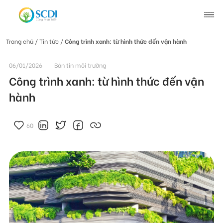
Trang chủ
/ Tin tức /
Công trình xanh: từ hình thức đến vận hành
Giới thiệu về SCDI
06/01/2026
Bản tin môi trường
Công trình xanh: từ hình thức đến vận
Hoạt động của SCDI
hành
Tin tức
60
Tin tức chung
Câu chuyện thay đổi
Tin hoạt động
Tuyển dụng
Tài liệu