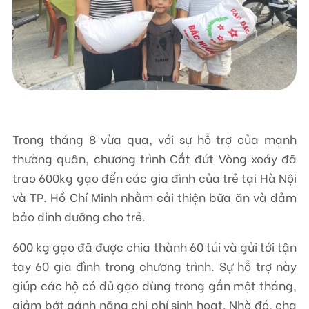
Liên hệ
TRUNG TÂM HỖ TRỢ SÁNG KIẾN PHÁT TRIỂN CỘNG ĐỒNG
Số 9, ngõ 165/30 Thái Hà, phường Đống Đa, thành phố Hà Nội, Việt Nam
Điện thoại: +84-24-3572 0689
Trong tháng 8 vừa qua, với sự hỗ trợ của mạnh
Fax: +84-24-3572 0689
thường quân, chương trình Cắt đứt Vòng xoáy đã
Email: scdi@scdi.org.vn
trao 600kg gạo đến các gia đình của trẻ tại Hà Nội
và TP. Hồ Chí Minh nhằm cải thiện bữa ăn và đảm
bảo dinh dưỡng cho trẻ.
600 kg gạo đã được chia thành 60 túi và gửi tới tận
tay 60 gia đình trong chương trình. Sự hỗ trợ này
giúp các hộ có đủ gạo dùng trong gần một tháng,
giảm bớt gánh nặng chi phí sinh hoạt. Nhờ đó, cha