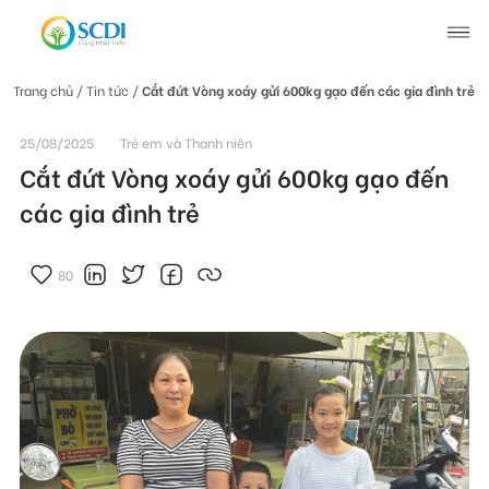
Trang chủ
/ Tin tức /
Cắt đứt Vòng xoáy gửi 600kg gạo đến các gia đình trẻ
Giới thiệu về SCDI
25/08/2025
Trẻ em và Thanh niên
Cắt đứt Vòng xoáy gửi 600kg gạo đến
Hoạt động của SCDI
các gia đình trẻ
Tin tức
80
Tin tức chung
Câu chuyện thay đổi
Tin hoạt động
Tuyển dụng
Tài liệu