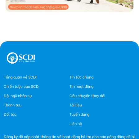
30/07/2026
Trẻ em và Thanh niên, Hoạt động của SCDI
Tổng quan về SCDI
Tin tức chung
Chiến lược của SCDI
Tin hoạt động
Đội ngũ nhân sự
Câu chuyện thay đổi
Thành tựu
Tài liệu
Đối tác
Tuyển dụng
Liên hệ
Đăng ký để cập nhật thông tin về hoạt động hỗ trợ cho các cộng đồng dễ bị