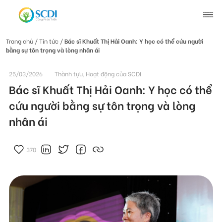
Trang chủ
/ Tin tức /
Bác sĩ Khuất Thị Hải Oanh: Y học có thể cứu người
bằng sự tôn trọng và lòng nhân ái
Giới thiệu về SCDI
25/03/2026
Thành tựu, Hoạt động của SCDI
Hoạt động của SCDI
Bác sĩ Khuất Thị Hải Oanh: Y học có thể
cứu người bằng sự tôn trọng và lòng
Tin tức
nhân ái
Tin tức chung
Câu chuyện thay đổi
370
Tin hoạt động
Tuyển dụng
Tài liệu