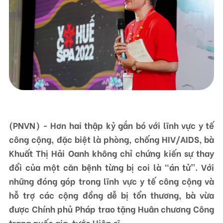
Liên hệ
TRUNG TÂM HỖ TRỢ SÁNG KIẾN PHÁT TRIỂN CỘNG ĐỒNG
Số 9, ngõ 165/30 Thái Hà, phường Đống Đa, thành phố Hà Nội, Việt Nam
Điện thoại: +84-24-3572 0689
Fax: +84-24-3572 0689
Email: scdi@scdi.org.vn
(PNVN) - Hơn hai thập kỷ gắn bó với lĩnh vực y tế
công cộng, đặc biệt là phòng, chống HIV/AIDS, bà
Khuất Thị Hải Oanh không chỉ chứng kiến sự thay
đổi của một căn bệnh từng bị coi là “án tử”. Với
những đóng góp trong lĩnh vực y tế công cộng và
hỗ trợ các cộng đồng dễ bị tổn thương, bà vừa
được Chính phủ Pháp trao tặng Huân chương Công
trạng quốc gia, tước Hiệp sĩ.