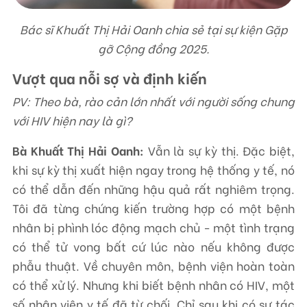
Bác sĩ Khuất Thị Hải Oanh chia sẻ tại sự kiện Gặp
gỡ Cộng đồng 2025.
Vượt qua nỗi sợ và định kiến
PV: Theo bà, rào cản lớn nhất với người sống chung
với HIV hiện nay là gì?
Bà Khuất Thị Hải Oanh:
Vẫn là sự kỳ thị. Đặc biệt,
khi sự kỳ thị xuất hiện ngay trong hệ thống y tế, nó
có thể dẫn đến những hậu quả rất nghiêm trọng.
Tôi đã từng chứng kiến trường hợp có một bệnh
nhân bị phình lóc động mạch chủ - một tình trạng
có thể tử vong bất cứ lúc nào nếu không được
phẫu thuật. Về chuyên môn, bệnh viện hoàn toàn
có thể xử lý. Nhưng khi biết bệnh nhân có HIV, một
số nhân viên y tế đã từ chối. Chỉ sau khi có sự tác